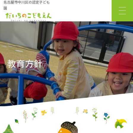
名古屋市中川区の認定子ども
園
サ
イ
ト
タ
イ
ト
教育方針
ル
サ
イ
ト
メ
ニ
ュ
ー