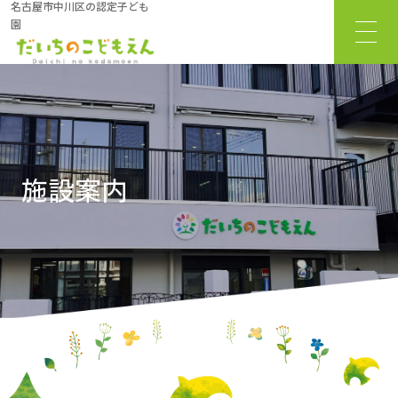
名古屋市中川区の認定子ども
園
サ
イ
ト
タ
イ
ト
施設案内
ル
サ
イ
ト
メ
ニ
ュ
ー